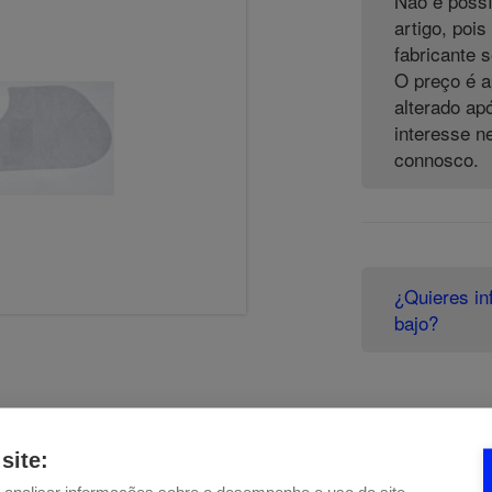
Não é poss
artigo, pois
fabricante s
O preço é a
alterado ap
interesse n
connosco.
¿Quieres in
bajo?
site: