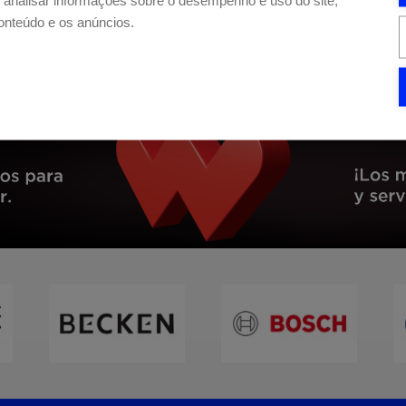
e analisar informações sobre o desempenho e uso do site,
conteúdo e os anúncios.