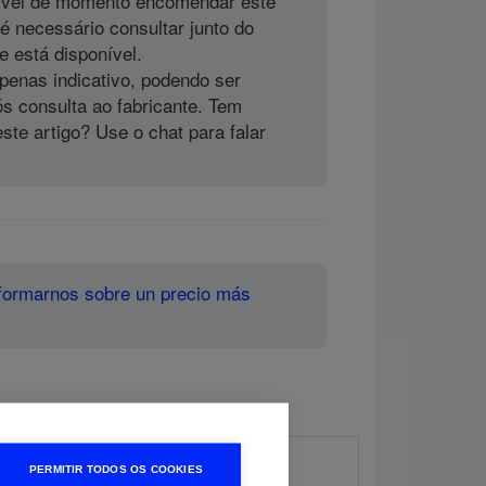
ível de momento encomendar este
 é necessário consultar junto do
e está disponível.
penas indicativo, podendo ser
ós consulta ao fabricante. Tem
este artigo? Use o chat para falar
formarnos sobre un precio más
PERMITIR TODOS OS COOKIES