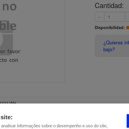
Cantidad:
Disponibilidad:
¿Quieres in
bajo?
4322 WH
ING BC5190WH
site:
NG BC9577IX
e analisar informações sobre o desempenho e uso do site,