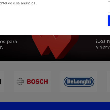
NG BC5190IX
conteúdo e os anúncios.