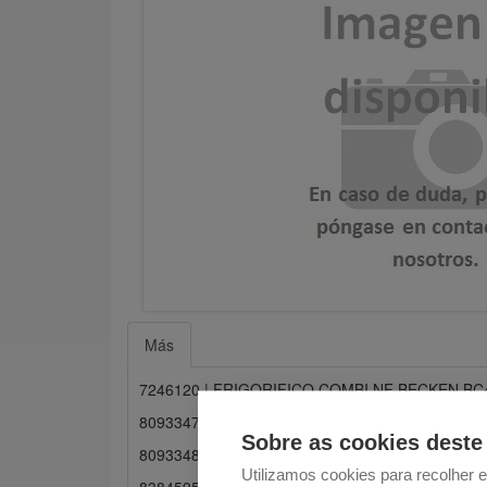
Más
7246120 | FRIGORIFICO COMBI NF BECKEN BC
8093347 | FRIG.COMBI. BECKEN BOOSTCOOL
Sobre as cookies deste 
8093348 | FRIG.COMBI. BECKEN BOOSTCOOLI
Utilizamos cookies para recolher 