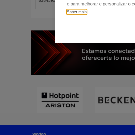
8384595 | FRIG.COMBI. BECKEN BOOSTCOOLI
e para melhorar e personalizar o 
Saber mais