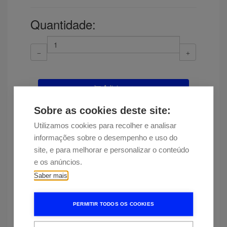
Quantidade:
Adicionar
Disponibilidade
Entrega estimada em 11 dias
Sobre as cookies deste site:
Utilizamos cookies para recolher e analisar
Encontrou esta peça a um preço
informações sobre o desempenho e uso do
mais baixo?
site, e para melhorar e personalizar o conteúdo
e os anúncios.
Saber mais
Mais informação
PERMITIR TODOS OS COOKIES
?