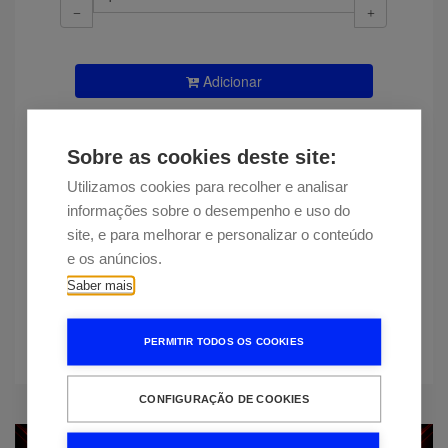
Adicionar
Disponibilidade
Entrega estimada em 15 dias
Sobre as cookies deste site:
Encontrou esta peça a um preço
Utilizamos cookies para recolher e analisar
mais baixo?
informações sobre o desempenho e uso do
site, e para melhorar e personalizar o conteúdo
e os anúncios.
Mais informação
Saber mais
Delonghi ECAM290.61.SB
PERMITIR TODOS OS COOKIES
CONFIGURAÇÃO DE COOKIES