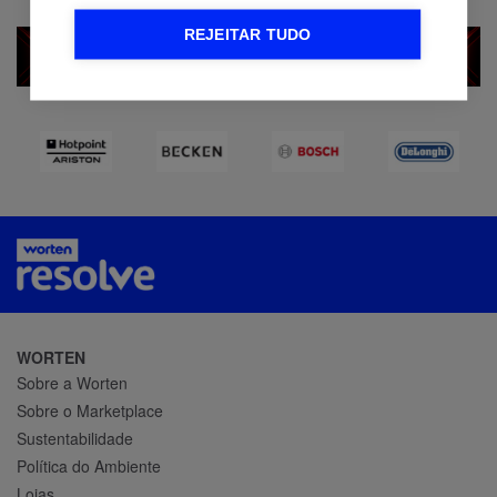
REJEITAR TUDO
WORTEN
Sobre a Worten
Sobre o Marketplace
Sustentabilidade
Política do Ambiente
Lojas