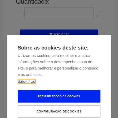
Quantidade:
Adicionar
Disponibilidade
Entrega estimada em 20 dias
Sobre as cookies deste site:
Utilizamos cookies para recolher e analisar
Encontrou esta peça a um preço
informações sobre o desempenho e uso do
mais baixo?
site, e para melhorar e personalizar o conteúdo
e os anúncios.
Saber mais
Mais informação
PERMITIR TODOS OS COOKIES
Hisense O522AX
CONFIGURAÇÃO DE COOKIES