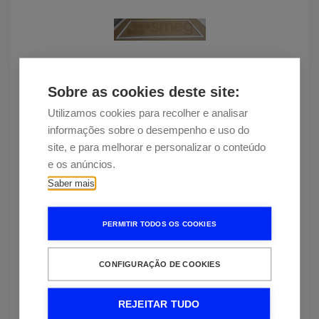
Sobre as cookies deste site:
Borracha da Porta do Frigorifico
Utilizamos cookies para recolher e analisar
informações sobre o desempenho e uso do
136,19 €
site, e para melhorar e personalizar o conteúdo
e os anúncios.
Añadir al carrito
Saber mais
Ver
PERMITIR TODOS OS COOKIES
CONFIGURAÇÃO DE COOKIES
REJEITAR TUDO