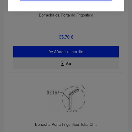
Borracha da Porta do Frigorifico
35,70 €
Añadir al carrito
Ver
Borracha Porta Frigorífico Teka CI...