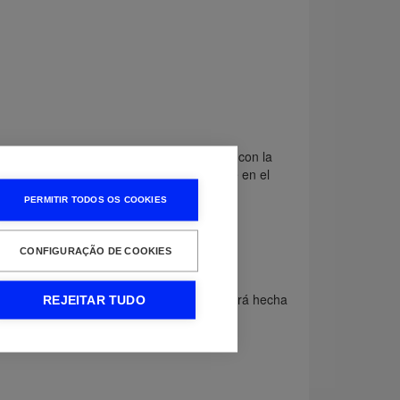
s y encontrarás la respuesta a tu pregunta con la
tilizar esa referencia como palabra clave en el
PERMITIR TODOS OS COOKIES
CONFIGURAÇÃO DE COOKIES
os online, la facturación y la devolución será hecha
REJEITAR TUDO