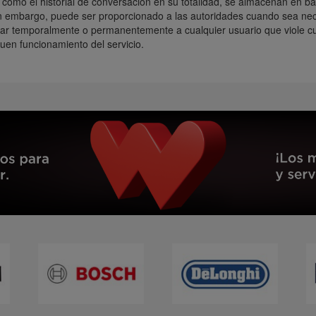
así como el historial de conversación en su totalidad, se almacenan en b
in embargo, puede ser proporcionado a las autoridades cuando sea nece
ear temporalmente o permanentemente a cualquier usuario que viole cua
buen funcionamiento del servicio.