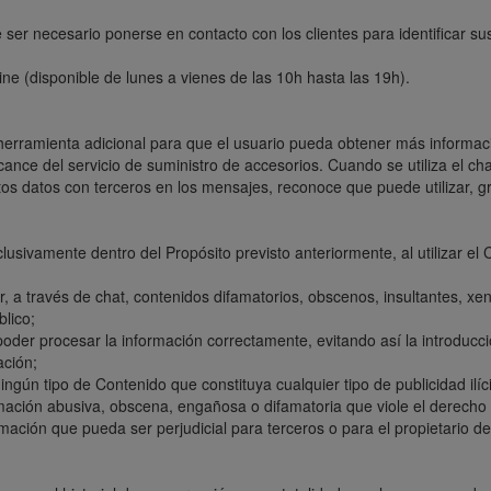
er necesario ponerse en contacto con los clientes para identificar sus
ine (
disponible de lunes a vienes de las 10h hasta las 19h).
 herramienta adicional para que el usuario pueda obtener más informació
lcance del servicio de suministro de accesorios. Cuando se utiliza el ch
s datos con terceros en los mensajes, reconoce que puede utilizar, gra
 exclusivamente dentro del Propósito previsto anteriormente, al utilizar 
r, a través de chat, contenidos difamatorios, obscenos, insultantes, xen
blico;
poder procesar la información correctamente, evitando así la introducc
ación;
ingún tipo de Contenido que constituya cualquier tipo de publicidad ilíci
mación abusiva, obscena, engañosa o difamatoria que viole el derecho a 
mación que pueda ser perjudicial para terceros o para el propietario del