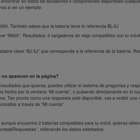
 encontrar en todos los accesorios o componentes disponibles cualqui
mos a ver un ejemplo:
900. También sabes que la batería tiene la referencia BL-5J
lave “N900”. Resultados: 2 cargadores de viaje compatibles con tu móvil
alabra clave “BJ-5J” que corresponde a la referencia de la batería. Re
no aparecen en la página?
esultados que quieres, puedes utilizar el sistema de preguntas y respu
es hecho por la ventana “Mi cuenta”, o pulsando directamente en el c
nline. Tan pronto como una respuesta esté disponible, vas a recibir una
ccesible a través de “Mi cuenta”.
aunque encuentra 2 baterías compatibles para tu móvil, quieres obtener
untas&Respuestas”, rellenando los dados solicitados: