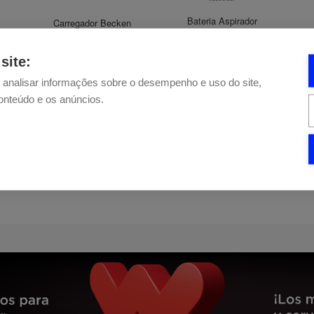
Bateria Aspirador
Carregador Becken
86
Becken
site:
20,46 €
91,48 €
e analisar informações sobre o desempenho e uso do site,
conteúdo e os anúncios.
Agotado
Agotado
« Anterior
1
2
3
...
227
Siguiente »