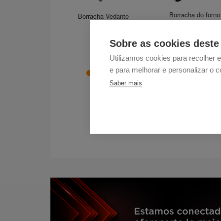
Borracha do forno
Borracha Vedante
Becken 60 CM 966
Sobre as cookies deste 
68,39 €
Utilizamos cookies para recolher 
e para melhorar e personalizar o 
Agotado
Saber mais