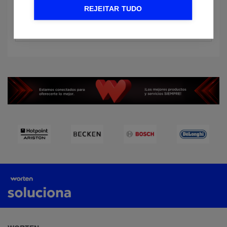
REJEITAR TUDO
Marca: Sony
Modelo: HDR-CX410VE