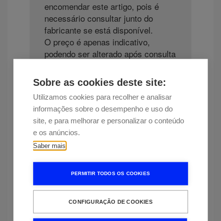
encomendar este artigo, pois é
necessário consultar junto do
fabricante se está disponível.
O preço é apenas indicativo,
podendo ser alterado após consulta
ao fabricante. Tem interesse neste
artigo? Use o chat para falar
Sobre as cookies deste site:
connosco.
Utilizamos cookies para recolher e analisar
informações sobre o desempenho e uso do
site, e para melhorar e personalizar o conteúdo
e os anúncios.
Saber mais
¿Quieres informarnos sobre un
precio más bajo?
PERMITIR TODOS OS COOKIES
CONFIGURAÇÃO DE COOKIES
Más