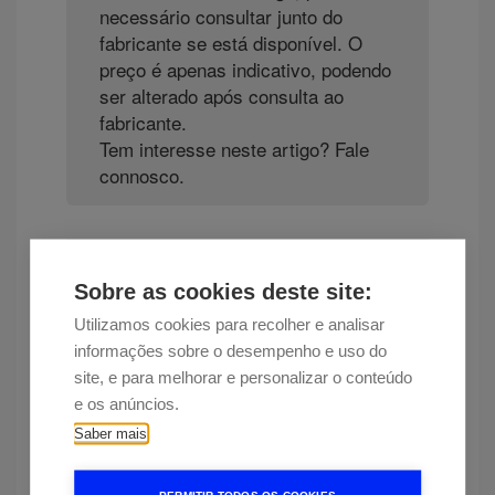
necessário consultar junto do
fabricante se está disponível. O
preço é apenas indicativo, podendo
ser alterado após consulta ao
fabricante.
Tem interesse neste artigo? Fale
connosco.
Sobre as cookies deste site:
Encontrou esta peça a um preço
Utilizamos cookies para recolher e analisar
mais baixo?
informações sobre o desempenho e uso do
site, e para melhorar e personalizar o conteúdo
e os anúncios.
Saber mais
Mais informação
SKU-Descrição Equipamento: