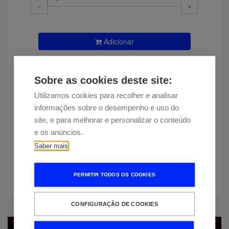
Adicionar
Disponibilidade
Entrega estimada em 12 dias
Sobre as cookies deste site:
Encontrou esta peça a um preço
Utilizamos cookies para recolher e analisar
mais baixo?
informações sobre o desempenho e uso do
site, e para melhorar e personalizar o conteúdo
e os anúncios.
Mais informação
Saber mais
KS38RA95/04SIEMENS
PERMITIR TODOS OS COOKIES
CONFIGURAÇÃO DE COOKIES