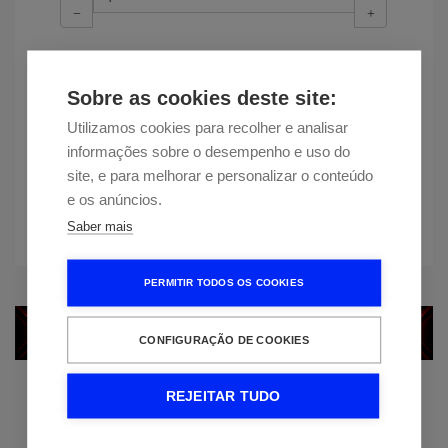
Adicionar
Sobre as cookies deste site:
Disponibilidade
Entrega estimada em 12 dias
Utilizamos cookies para recolher e analisar
informações sobre o desempenho e uso do
Encontrou esta peça a um preço
site, e para melhorar e personalizar o conteúdo
mais baixo?
e os anúncios.
Saber mais
PERMITIR TODOS OS COOKIES
CONFIGURAÇÃO DE COOKIES
REJEITAR TUDO