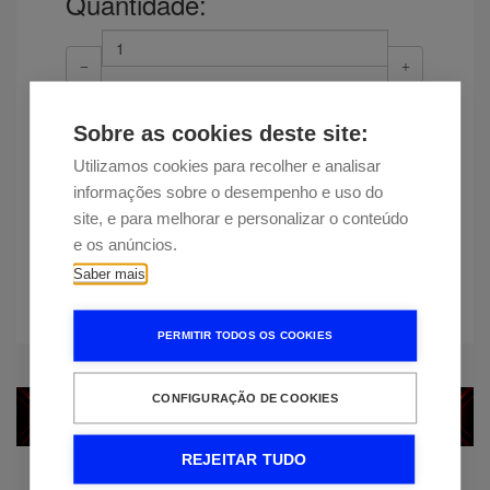
Quantidade:
Sobre as cookies deste site:
Adicionar
Utilizamos cookies para recolher e analisar
Disponibilidade
Entrega estimada em 12 dias
informações sobre o desempenho e uso do
site, e para melhorar e personalizar o conteúdo
Encontrou esta peça a um preço
e os anúncios.
mais baixo?
Saber mais
PERMITIR TODOS OS COOKIES
CONFIGURAÇÃO DE COOKIES
REJEITAR TUDO