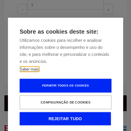
Adicionar
Sobre as cookies deste site:
Disponibilidade
Entrega estimada em 12 dias
Utilizamos cookies para recolher e analisar
informações sobre o desempenho e uso do
site, e para melhorar e personalizar o conteúdo
Encontrou esta peça a um preço
e os anúncios.
mais baixo?
Saber mais
PERMITIR TODOS OS COOKIES
CONFIGURAÇÃO DE COOKIES
REJEITAR TUDO