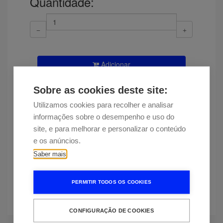
Quantidade:
Adicionar
Disponibilidade
Entrega estimada em 12 dias
Sobre as cookies deste site:
Utilizamos cookies para recolher e analisar
Encontrou esta peça a um preço
informações sobre o desempenho e uso do
mais baixo?
site, e para melhorar e personalizar o conteúdo
e os anúncios.
Saber mais
Mais informação
PERMITIR TODOS OS COOKIES
Sony ZS-PS50
CONFIGURAÇÃO DE COOKIES