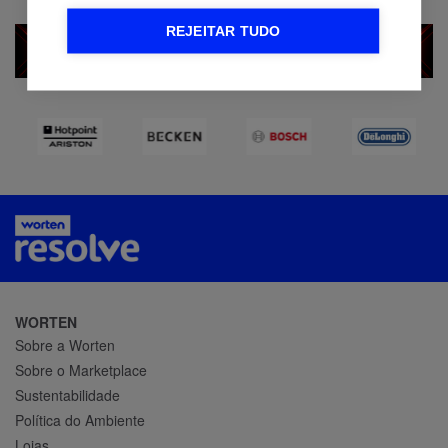
REJEITAR TUDO
WORTEN
Sobre a Worten
Sobre o Marketplace
Sustentabilidade
Política do Ambiente
Lojas